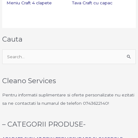
Meniu Craft 4 clapete
Tava Craft cu capac
Cauta
S
e
a
Cleano Services
r
c
Pentru informatii suplimentare si oferte personalizate nu ezitati
h
sa ne contactati la numarul de telefon 0743622140!
f
o
– CATEGORII PRODUSE-
r
: