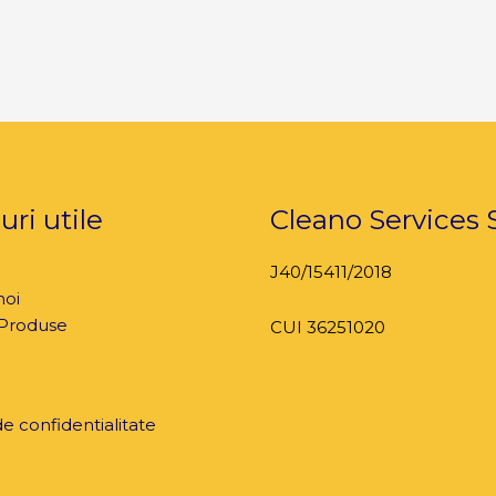
uri utile
Cleano Services S
J40/15411/2018
noi
 Produse
CUI 36251020
de confidentialitate