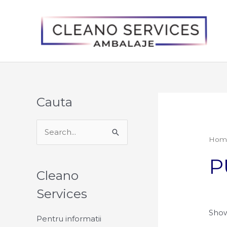
Skip
to
content
Cauta
S
Hom
e
P
a
Cleano
r
Services
c
h
Show
Pentru informatii
f