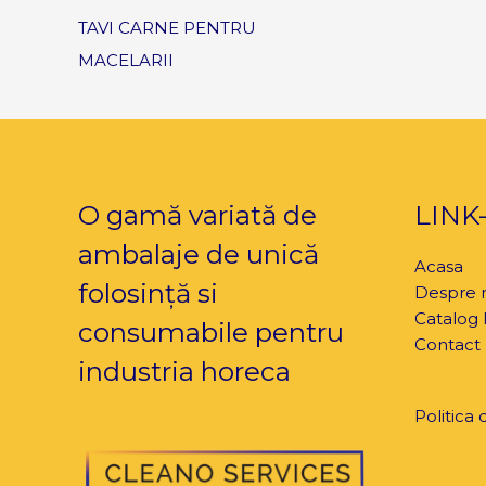
TAVI CARNE PENTRU
MACELARII
O gamă variată de
LINK-
ambalaje de unică
Acasa
folosință si
Despre 
Catalog
consumabile pentru
Contact
industria horeca
Politica 