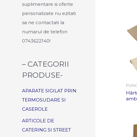
suplimentare si oferte
o
personalizate nu ezitati
r
sa ne contactati la
:
numarul de telefon
0743622140!
– CATEGORII
PRODUSE-
PUNG
APARATE SIGILAT PRIN
Hârt
amb
TERMOSUDARE SI
CASEROLE
ARTICOLE DE
CATERING SI STREET