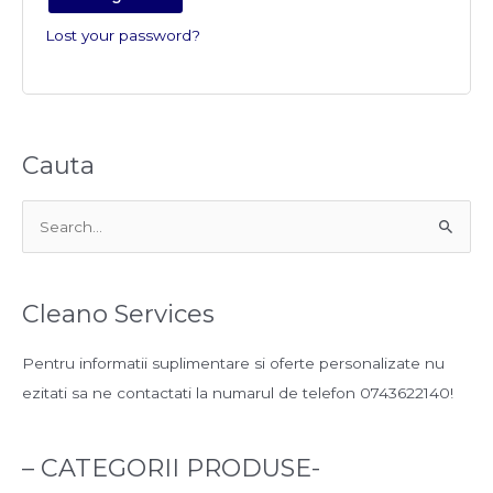
Lost your password?
Cauta
S
e
a
Cleano Services
r
c
Pentru informatii suplimentare si oferte personalizate nu
h
ezitati sa ne contactati la numarul de telefon 0743622140!
f
o
– CATEGORII PRODUSE-
r