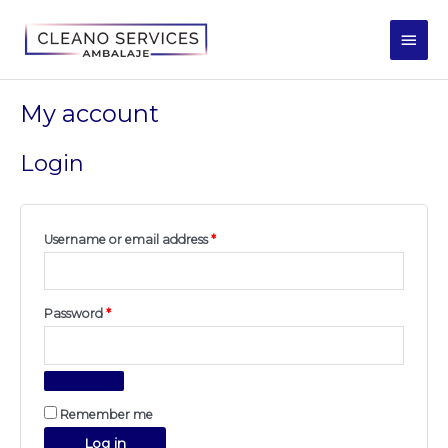
Skip
Main
to
Men
content
Required
Required
My account
Login
Username or email address
*
Password
*
Remember me
Log in