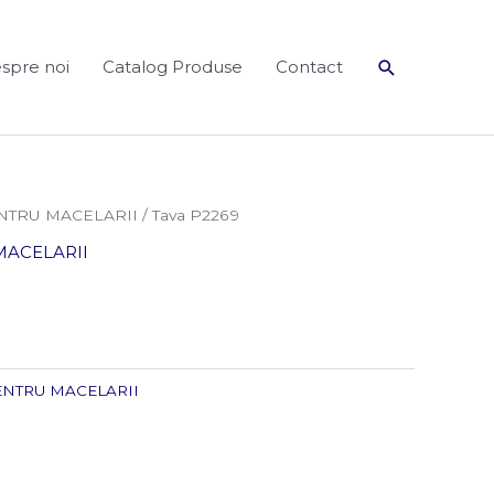
Search
spre noi
Catalog Produse
Contact
NTRU MACELARII
/ Tava P2269
MACELARII
ENTRU MACELARII