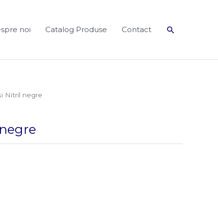
Search
spre noi
Catalog Produse
Contact
 Nitril negre
 negre